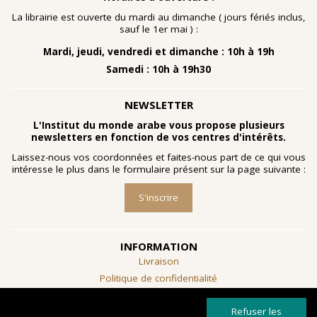
nombreuses planches dessinées à la gouache, exécutées
à la fin des année 1960 au cours d'ateliers de
La librairie est ouverte du mardi au dimanche ( jours fériés inclus,
socialthérapie
menés à l'hôpital psychiatrique de Blida-
sauf le 1er mai ) :
Joinville, institution algérienne marquée par la figure
Mardi, jeudi, vendredi et dimanche : 10h à 19h
emblématique de
Frantz Fanon
.
Samedi : 10h à 19h30
Découvrir l'exposition
NEWSLETTER
L'Institut du monde arabe vous propose plusieurs
newsletters en fonction de vos centres d'intérêts.
Laissez-nous vos coordonnées et faites-nous part de ce qui vous
intéresse le plus dans le formulaire présent sur la page suivante :
S'inscrire
INFORMATION
Livraison
Politique de confidentialité
Conditions générales de vente
Refuser les