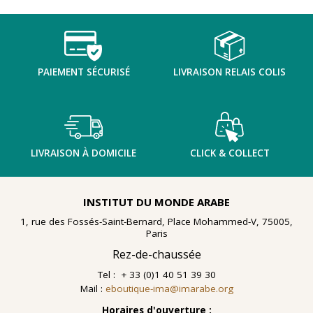
TENTER L'ART POUR SOIGNER
PAIEMENT SÉCURISÉ
LIVRAISON RELAIS COLIS
LIVRAISON À DOMICILE
CLICK & COLLECT
INSTITUT DU MONDE ARABE
1, rue des Fossés-Saint-Bernard, Place Mohammed-V, 75005,
Paris
Rez-de-chaussée
Tel : + 33 (0)1 40 51 39 30
Mail :
eboutique-ima@imarabe.org
En 2021, le musée de l'IMA reçoit une généreuse donation
: un ensemble d'archives, de céramiques peintes et de
Horaires d'ouverture :