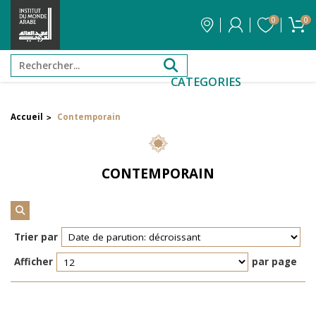
0
0
CATEGORIES
Accueil
Contemporain
>
Filtrer par attribut
Auteur
CONTEMPORAIN
Éditeur
Réinitialiser les filtres
Trier par
Afficher
par page