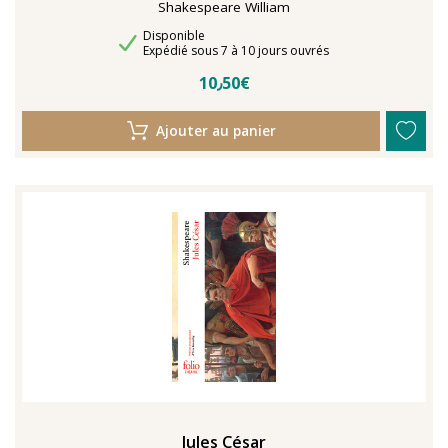
Shakespeare William
Disponibilité
Disponible
Délais de livraison
Expédié sous 7 à 10 jours ouvrés
10٫50€
Ajouter au panier
Jules César