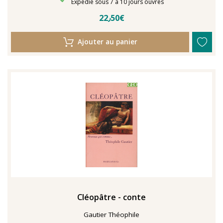
Délais de livraison
Expédié sous 7 à 10 jours ouvrés
22٫50€
Ajouter au panier
Cléopâtre - conte
Gautier Théophile