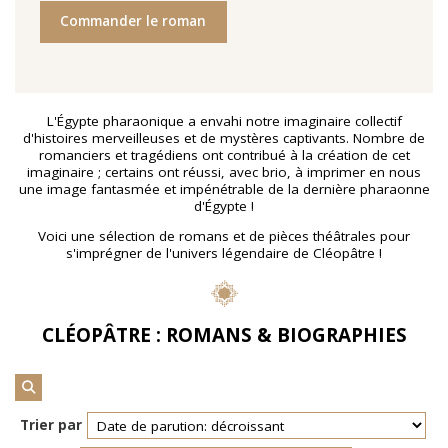
Commander le roman
En 2021, le musée de l'IMA reçoit une généreuse donation
: un ensemble d'archives, de céramiques peintes et de
nombreuses planches dessinées à la gouache, exécutées
à la fin des année 1960 au cours d'ateliers de
socialthérapie
menés à l'hôpital psychiatrique de Blida-
L'Égypte pharaonique a envahi notre imaginaire collectif
Joinville, institution algérienne marquée par la figure
d'histoires merveilleuses et de mystères captivants. Nombre de
emblématique de
Frantz Fanon
.
romanciers et tragédiens ont contribué à la création de cet
imaginaire ; certains ont réussi, avec brio, à imprimer en nous
Découvrir l'exposition
une image fantasmée et impénétrable de la dernière pharaonne
d'Égypte !
Voici une sélection de romans et de pièces théâtrales pour
s'imprégner de l'univers légendaire de Cléopâtre !
CLÉOPÂTRE : ROMANS & BIOGRAPHIES
Trier par