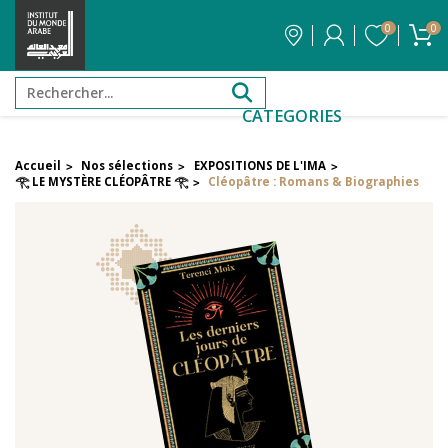
0
0
CATEGORIES
Accueil
Nos sélections
EXPOSITIONS DE L'IMA
>
>
>
FILTRER PAR PRIX
𓂀 LE MYSTÈRE CLÉOPÂTRE 𓂀
Cléopâtre : Romans & Biographies
>
Filtrer par attribut
Auteur
Éditeur
Réinitialiser les filtres