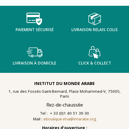
TENTER L'ART POUR SOIGNER
PAIEMENT SÉCURISÉ
LIVRAISON RELAIS COLIS
LIVRAISON À DOMICILE
CLICK & COLLECT
INSTITUT DU MONDE ARABE
1, rue des Fossés-Saint-Bernard, Place Mohammed-V, 75005,
Paris
Rez-de-chaussée
Tel : + 33 (0)1 40 51 39 30
Mail :
eboutique-ima@imarabe.org
En 2021, le musée de l'IMA reçoit une généreuse donation
: un ensemble d'archives, de céramiques peintes et de
Horaires d'ouverture :