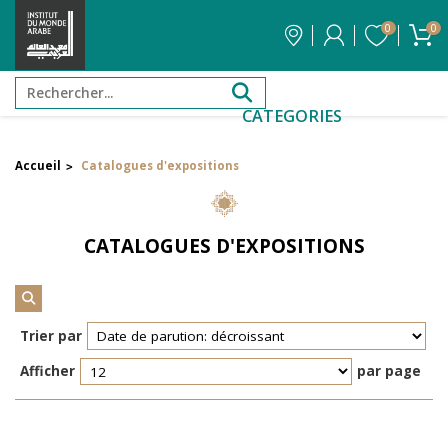
0
0
CATEGORIES
Accueil
Catalogues d'expositions
>
Filtrer par attribut
Auteur
CATALOGUES D'EXPOSITIONS
Éditeur
Réinitialiser les filtres
Trier par
Afficher
par page