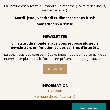
nombreuses planches dessinées à la gouache, exécutées
à la fin des année 1960 au cours d'ateliers de
La librairie est ouverte du mardi au dimanche ( jours fériés inclus,
socialthérapie
menés à l'hôpital psychiatrique de Blida-
sauf le 1er mai ) :
Joinville, institution algérienne marquée par la figure
Mardi, jeudi, vendredi et dimanche : 10h à 19h
emblématique de
Frantz Fanon
.
Samedi : 10h à 19h30
Découvrir l'exposition
NEWSLETTER
L'Institut du monde arabe vous propose plusieurs
newsletters en fonction de vos centres d'intérêts.
Laissez-nous vos coordonnées et faites-nous part de ce qui vous
intéresse le plus dans le formulaire présent sur la page suivante :
S'inscrire
INFORMATION
Livraison
Politique de confidentialité
Conditions générales de vente
Refuser les