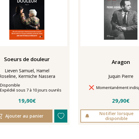
Soeurs de douleur
Aragon
Lieven Samuel, Hamel
Roseline, Kermiche Nassera
Juquin Pierre
Disponibilité
Disponible
Délais de livraison
Momentanément indis
Délais de livraison
Expédié sous 7 à 10 jours ouvrés
19٫90€
29٫90€
Notifier lorsque
Ajouter au panier
disponible