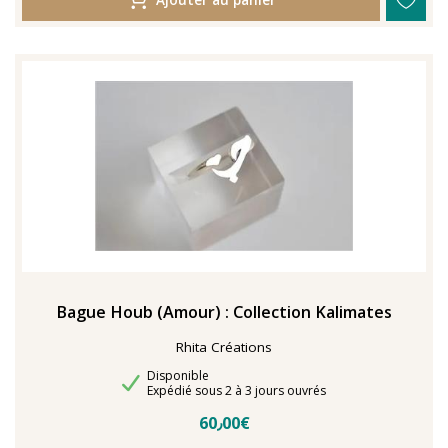
Bague Houb (Amour) : Collection Kalimates
Rhita Créations
Disponibilité
Disponible
Délais de livraison
Expédié sous 2 à 3 jours ouvrés
60٫00€