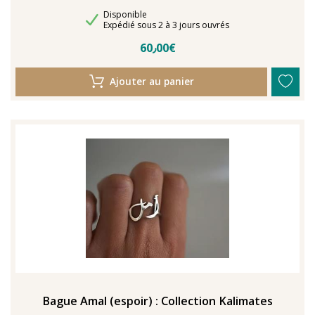
Disponibilité
Disponible
Délais de livraison
Expédié sous 2 à 3 jours ouvrés
60٫00€
Ajouter au panier
Bague Amal (espoir) : Collection Kalimates