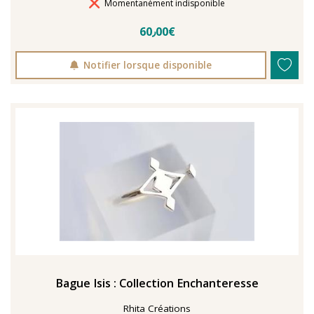
Délais de livraison
Momentanément indisponible
60٫00€
Notifier lorsque disponible
Bague Isis : Collection Enchanteresse
Rhita Créations