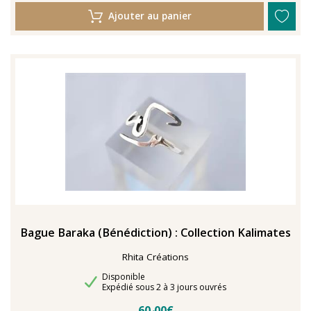
Ajouter au panier
Bague Baraka (Bénédiction) : Collection Kalimates
Rhita Créations
Disponibilité
Disponible
Délais de livraison
Expédié sous 2 à 3 jours ouvrés
60٫00€