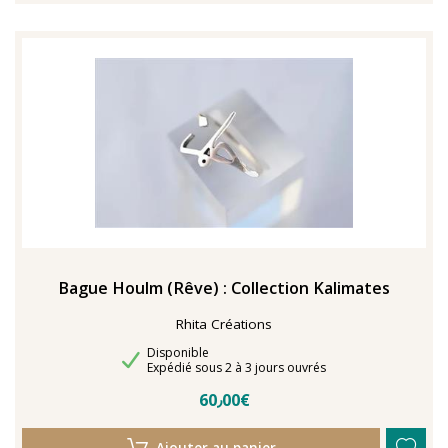
Bague Houlm (Rêve) : Collection Kalimates
Rhita Créations
Disponibilité
Disponible
Délais de livraison
Expédié sous 2 à 3 jours ouvrés
60٫00€
Ajouter au panier