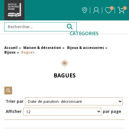
0
0
CATEGORIES
Accueil
Maison & décoration
Bijoux & accessoires
>
>
>
Filtrer par attribut
Bijoux
Bagues
>
Auteur
BAGUES
Éditeur
Réinitialiser les filtres
Trier par
Afficher
par page