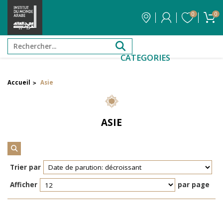
0
0
CATEGORIES
Accueil
Asie
>
Filtrer par attribut
Auteur
ASIE
Éditeur
Réinitialiser les filtres
Trier par
Afficher
par page