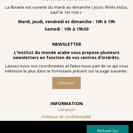
nombreuses planches dessinées à la gouache, exécutées
à la fin des année 1960 au cours d'ateliers de
La librairie est ouverte du mardi au dimanche ( jours fériés inclus,
socialthérapie
menés à l'hôpital psychiatrique de Blida-
sauf le 1er mai ) :
Joinville, institution algérienne marquée par la figure
Mardi, jeudi, vendredi et dimanche : 10h à 19h
emblématique de
Frantz Fanon
.
Samedi : 10h à 19h30
Découvrir l'exposition
NEWSLETTER
L'Institut du monde arabe vous propose plusieurs
newsletters en fonction de vos centres d'intérêts.
Laissez-nous vos coordonnées et faites-nous part de ce qui vous
intéresse le plus dans le formulaire présent sur la page suivante :
S'inscrire
INFORMATION
Livraison
Politique de confidentialité
Conditions générales de vente
Refuser les