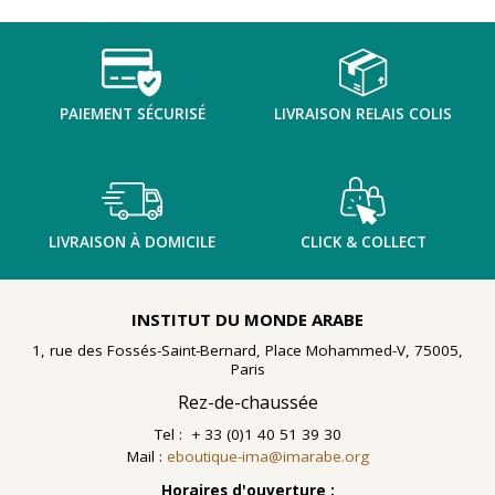
TENTER L'ART POUR SOIGNER
PAIEMENT SÉCURISÉ
LIVRAISON RELAIS COLIS
LIVRAISON À DOMICILE
CLICK & COLLECT
INSTITUT DU MONDE ARABE
1, rue des Fossés-Saint-Bernard, Place Mohammed-V, 75005,
Paris
Rez-de-chaussée
Tel : + 33 (0)1 40 51 39 30
Mail :
eboutique-ima@imarabe.org
En 2021, le musée de l'IMA reçoit une généreuse donation
: un ensemble d'archives, de céramiques peintes et de
Horaires d'ouverture :