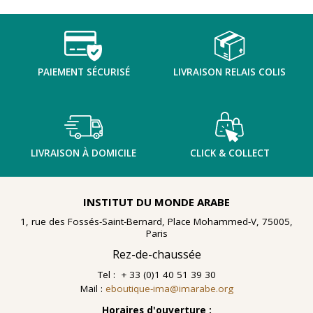
TENTER L'ART POUR SOIGNER
PAIEMENT SÉCURISÉ
LIVRAISON RELAIS COLIS
LIVRAISON À DOMICILE
CLICK & COLLECT
INSTITUT DU MONDE ARABE
1, rue des Fossés-Saint-Bernard, Place Mohammed-V, 75005,
Paris
Rez-de-chaussée
Tel : + 33 (0)1 40 51 39 30
Mail :
eboutique-ima@imarabe.org
En 2021, le musée de l'IMA reçoit une généreuse donation
: un ensemble d'archives, de céramiques peintes et de
Horaires d'ouverture :