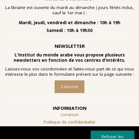
nombreuses planches dessinées à la gouache, exécutées
à la fin des année 1960 au cours d'ateliers de
La librairie est ouverte du mardi au dimanche ( jours fériés inclus,
socialthérapie
menés à l'hôpital psychiatrique de Blida-
sauf le 1er mai ) :
Joinville, institution algérienne marquée par la figure
Mardi, jeudi, vendredi et dimanche : 10h à 19h
emblématique de
Frantz Fanon
.
Samedi : 10h à 19h30
Découvrir l'exposition
NEWSLETTER
L'Institut du monde arabe vous propose plusieurs
newsletters en fonction de vos centres d'intérêts.
Laissez-nous vos coordonnées et faites-nous part de ce qui vous
intéresse le plus dans le formulaire présent sur la page suivante :
S'inscrire
INFORMATION
Livraison
Politique de confidentialité
Conditions générales de vente
Refuser les