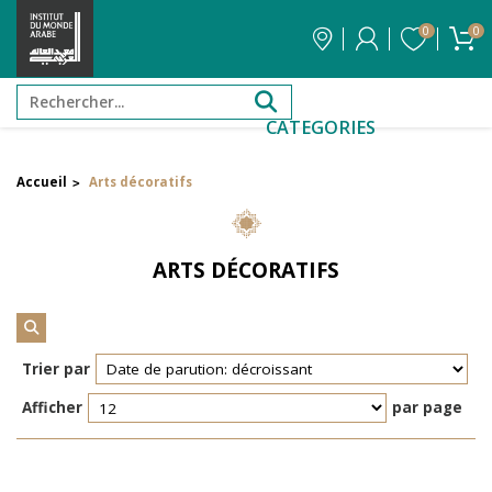
0
0
CATEGORIES
Accueil
Arts décoratifs
>
Filtrer par attribut
Auteur
ARTS DÉCORATIFS
Éditeur
Réinitialiser les filtres
Trier par
Afficher
par page