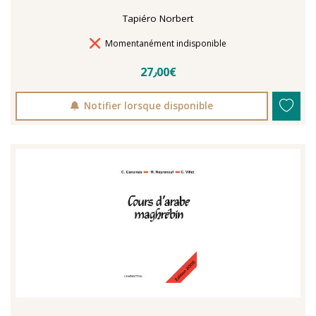
Tapiéro Norbert
Délais de livraison
Momentanément indisponible
27٫00€
Notifier lorsque disponible