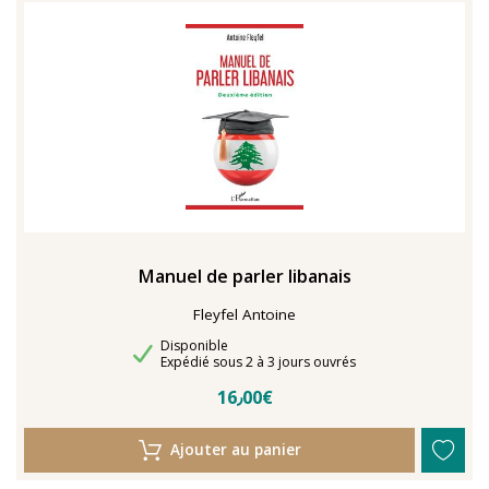
TENTER L'ART POUR SOIGNER
Manuel de parler libanais
Fleyfel Antoine
Disponibilité
Disponible
Délais de livraison
Expédié sous 2 à 3 jours ouvrés
16٫00€
Ajouter au panier