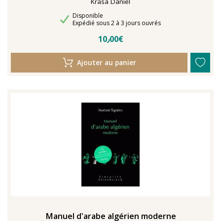
Krasa Daniel
Disponibilité
Disponible
Délais de livraison
Expédié sous 2 à 3 jours ouvrés
10٫00€
Ajouter au panier
Manuel d'arabe algérien moderne