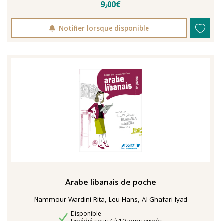
9٫00€
Notifier lorsque disponible
Arabe libanais de poche
Nammour Wardini Rita, Leu Hans, Al-Ghafari Iyad
Disponibilité
Disponible
Délais de livraison
Expédié sous 7 à 10 jours ouvrés