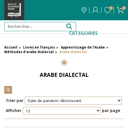
0
0
CATEGORIES
Accueil
Livres en français
Apprentissage de l'Arabe
>
>
>
FILTRER PAR PRIX
Méthodes d'arabe dialectal
Arabe dialectal
>
Filtrer par attribut
ARABE DIALECTAL
Auteur
Éditeur
Trier par
Afficher
par page
Réinitialiser les filtres