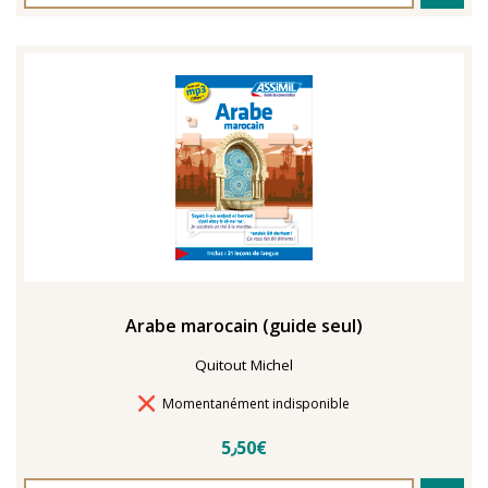
Arabe marocain (guide seul)
Quitout Michel
Délais de livraison
Momentanément indisponible
5٫50€