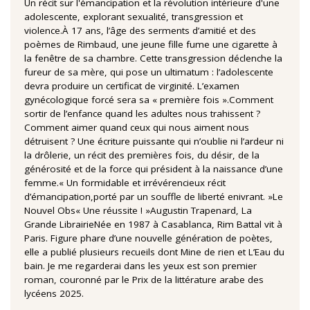
Un récit sur l'émancipation et la révolution intérieure d'une
adolescente, explorant sexualité, transgression et
violence.À 17 ans, l’âge des serments d’amitié et des
poèmes de Rimbaud, une jeune fille fume une cigarette à
la fenêtre de sa chambre. Cette transgression déclenche la
fureur de sa mère, qui pose un ultimatum : l’adolescente
devra produire un certificat de virginité. L’examen
gynécologique forcé sera sa « première fois ».Comment
sortir de l’enfance quand les adultes nous trahissent ?
Comment aimer quand ceux qui nous aiment nous
détruisent ? Une écriture puissante qui n’oublie ni l’ardeur ni
la drôlerie, un récit des premières fois, du désir, de la
générosité et de la force qui président à la naissance d’une
femme.« Un formidable et irrévérencieux récit
d’émancipation,porté par un souffle de liberté enivrant. »Le
Nouvel Obs« Une réussite ! »Augustin Trapenard, La
Grande LibrairieNée en 1987 à Casablanca, Rim Battal vit à
Paris. Figure phare d’une nouvelle génération de poètes,
elle a publié plusieurs recueils dont Mine de rien et L’Eau du
bain. Je me regarderai dans les yeux est son premier
roman, couronné par le Prix de la littérature arabe des
lycéens 2025.