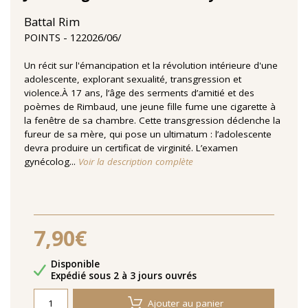
Battal Rim
12‏/06‏/2026
POINTS
Un récit sur l'émancipation et la révolution intérieure d'une
adolescente, explorant sexualité, transgression et
violence.À 17 ans, l’âge des serments d’amitié et des
poèmes de Rimbaud, une jeune fille fume une cigarette à
la fenêtre de sa chambre. Cette transgression déclenche la
fureur de sa mère, qui pose un ultimatum : l’adolescente
devra produire un certificat de virginité. L’examen
gynécolog...
Voir la description complète
7,90€
Disponibilité
Disponible
Délais de livraison
Expédié sous 2 à 3 jours ouvrés
Ajouter au panier