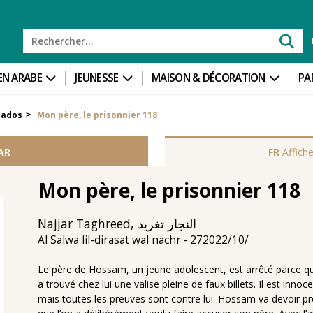
 EN ARABE
JEUNESSE
MAISON & DÉCORATION
PA
 ados
Mon père, le prisonnier 118
>
AR
FR
Affiche
Mon père, le prisonnier 118
Najjar Taghreed, النجار تغريد
27‏/10‏/2022
Al Salwa lil-dirasat wal nachr
Le père de Hossam, un jeune adolescent, est arrêté parce qu
a trouvé chez lui une valise pleine de faux billets. Il est innoce
mais toutes les preuves sont contre lui. Hossam va devoir p