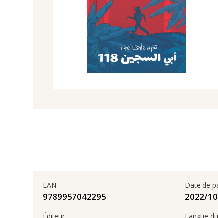
EAN
Date de p
9789957042295
Éditeur
Langue du 