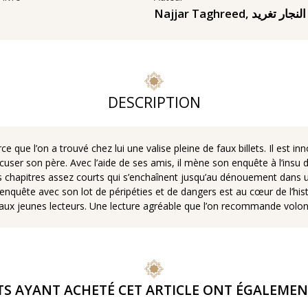
النجار تغريد
,
Najjar Taghreed
DESCRIPTION
 que l’on a trouvé chez lui une valise pleine de faux billets. Il est i
user son père. Avec l’aide de ses amis, il mène son enquête à l’insu de
s chapitres assez courts qui s’enchaînent jusqu’au dénouement dans un
nquête avec son lot de péripéties et de dangers est au cœur de l’histo
t aux jeunes lecteurs. Une lecture agréable que l’on recommande volont
TS AYANT ACHETÉ CET ARTICLE ONT ÉGALEMEN