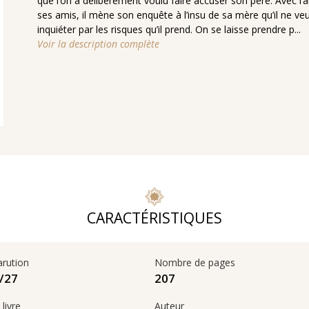
que l’on a délibérément voulu faire accuser son père. Avec l’a
ses amis, il mène son enquête à l’insu de sa mère qu’il ne ve
inquiéter par les risques qu’il prend. On se laisse prendre p...
Voir la description complète
CARACTÉRISTIQUES
arution
Nombre de pages
207
27‏/10‏/2022
livre
Auteur