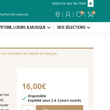
Visitez le site de l'IMA
0
0
Recherche avancée
PETERIE, LOISIRS & MUSIQUE
NOS SÉLECTIONS
r les données de l'article en français
16,00€
e l’on
Disponibilité
Disponible
nt,
Délais de livraison
Expédié sous 2 à 3 jours ouvrés
rouver