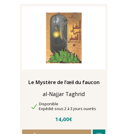
Le Mystère de l’œil du faucon
al-Najjar Taghrid
Disponibilité
Disponible
Délais de livraison
Expédié sous 2 à 3 jours ouvrés
14٫00€