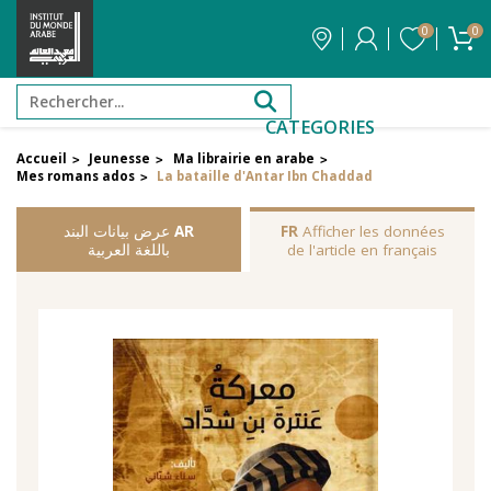
0
0
CATEGORIES
Accueil
Jeunesse
Ma librairie en arabe
>
>
>
Mes romans ados
La bataille d'Antar Ibn Chaddad
>
Afficher les données
FR
AR
عرض بيانات البند
de l'article en français
باللغة العربية