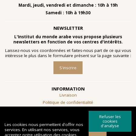
Mardi, jeudi, vendredi et dimanche : 10h à 19h
Samedi : 10h à 19h30
NEWSLETTER
L'Institut du monde arabe vous propose plusieurs
newsletters en fonction de vos centres d'intérêts.
Laissez-nous vos coordonnées et faites-nous part de ce qui vous
intéresse le plus dans le formulaire présent sur la page suivante :
S'inscrire
INFORMATION
Livraison
Politique de confidentialité
Conditions générales de vente
Refuser les
SUIVEZ-NOUS
cookies
Les cookies nous permettent d'offrir nos
d'analyse
services. En utilisant nos services, vous
acceptez notre utilisation des cookies.