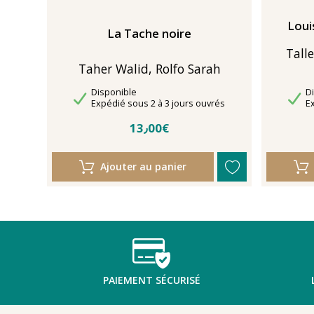
Loui
La Tache noire
Tall
Taher Walid, Rolfo Sarah
Disponibilité
Di
Disponible
D
Délais de livraison
Dé
Expédié sous 2 à 3 jours ouvrés
E
13٫00€
Ajouter au panier
PAIEMENT SÉCURISÉ