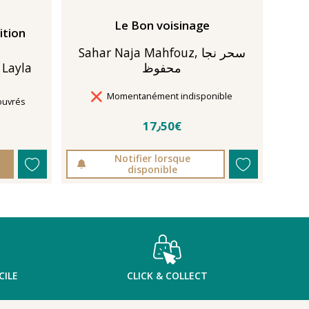
Le Bon voisinage
ition
Sahar Naja Mahfouz, سحر نجا
محفوظ
Layla
Délais de livraison
Momentanément indisponible
ouvrés
17٫50€
Notifier lorsque
disponible
CILE
CLICK & COLLECT