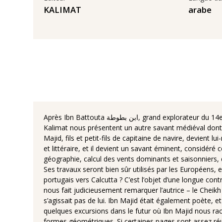
KALIMAT
arabe
Après Ibn Battouta ابن بطوطة, grand explorateur du 14e s. et [Ibn Sina] (Avicenne) ابن سينا, médecin et philosophe du 10e - 11e s. surnommé le Prince des savants, les éditions
Kalimat nous présentent un autre savant médiéval dont l
Majid, fils et petit-fils de capitaine de navire, devient 
et littéraire, et il devient un savant éminent, considér
géographie, calcul des vents dominants et saisonniers, d
Ses travaux seront bien sûr utilisés par les Européens, 
portugais vers Calcutta ? C’est l’objet d’une longue contr
nous fait judicieusement remarquer l’autrice – le Chei
s’agissait pas de lui. Ibn Majid était également poète, e
quelques excursions dans le futur où Ibn Majid nous raco
formes géométriques. Si certaines pages sont assez ré