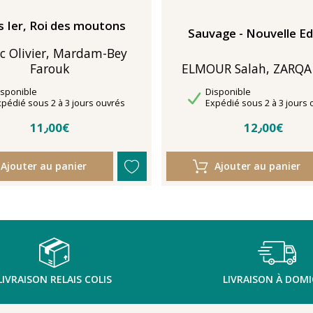
s Ier, Roi des moutons
Sauvage - Nouvelle Ed
ec Olivier, Mardam-Bey
Farouk
ELMOUR Salah, ZARQA 
sponibilité
Disponibilité
isponible
Disponible
lais de livraison
Délais de livraison
xpédié sous 2 à 3 jours ouvrés
Expédié sous 2 à 3 jours 
11٫00€
12٫00€
Ajouter au panier
Ajouter au panier
LIVRAISON RELAIS COLIS
LIVRAISON À DOMI