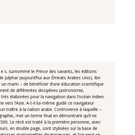
e Julphar (aujourd’hui aux Émirats Arabes Unis), Ibn
ur un marin – de bénéficier d’une éducation scientifique
ement de différentes disciplines (astronomie,
 très élaborées pour la navigation dans l’océan Indien.
e vers l’Asie. A-t-il lui-même guidé ce navigateur
 un traître à la nation arabe. Controverse à laquelle –
raphie, met un terme final en démontrant qu’il ne
1500. Le récit est traité à la première personne, avec
eurs, en double page, sont stylisées sur la base de
rosses marionnettes disgracieuses, et l’on peut se