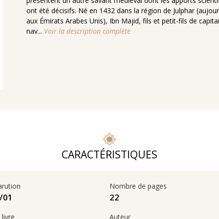
présentent un autre savant médiéval dont les apports scienti
ont été décisifs. Né en 1432 dans la région de Julphar (aujour
aux Émirats Arabes Unis), Ibn Majid, fils et petit-fils de capit
nav...
Voir la description complète
CARACTÉRISTIQUES
arution
Nombre de pages
22
01‏/11‏/2019
livre
Auteur