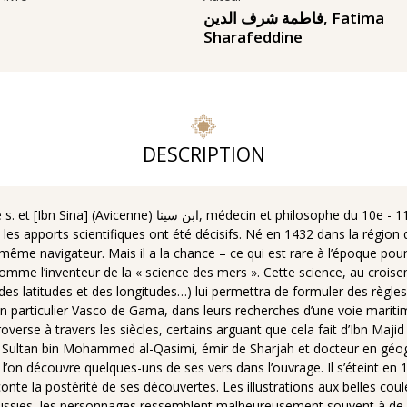
Fatima
,
فاطمة شرف الدين
Sharafeddine
DESCRIPTION
es apports scientifiques ont été décisifs. Né en 1432 dans la région d
lui-même navigateur. Mais il a la chance – ce qui est rare à l’époque po
é comme l’inventeur de la « science des mers ». Cette science, au crois
es latitudes et des longitudes…) lui permettra de formuler des règles
en particulier Vasco de Gama, dans leurs recherches d’une voie maritim
overse à travers les siècles, certains arguant que cela fait d’Ibn Majid
kh Sultan bin Mohammed al-Qasimi, émir de Sharjah et docteur en géog
t l’on découvre quelques-uns de ses vers dans l’ouvrage. Il s’éteint en 
nte la postérité de ses découvertes. Les illustrations aux belles coul
ussies, les personnages ressemblent malheureusement souvent à de g