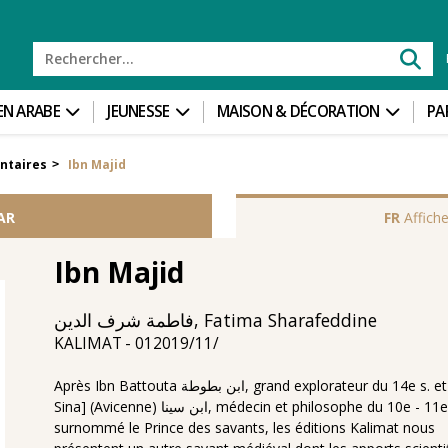
 EN ARABE
JEUNESSE
MAISON & DÉCORATION
PA
ntaires
Ibn Majid
>
AR
FR
Affiche
Ibn Majid
فاطمة شرف الدين, Fatima Sharafeddine
01‏/11‏/2019
KALIMAT
Après Ibn Battouta ابن بطوطة, grand explorateur du 14e s. et [Ibn
Sina] (Avicenne) ابن سينا, médecin et philosophe du 10e - 11e s.
surnommé le Prince des savants, les éditions Kalimat nous