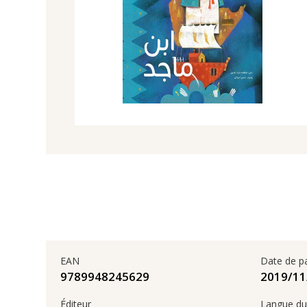
EAN
Date de p
9789948245629
Éditeur
Langue du 