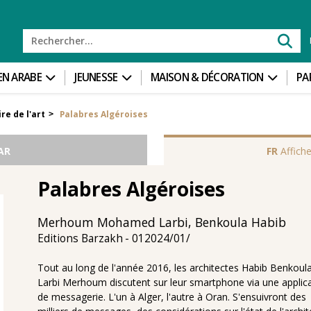
 EN ARABE
JEUNESSE
MAISON & DÉCORATION
PA
re de l'art
Palabres Algéroises
>
AR
FR
Affiche
Palabres Algéroises
Merhoum Mohamed Larbi, Benkoula Habib
01‏/01‏/2024
Editions Barzakh
Tout au long de l'année 2016, les architectes Habib Benkoula
Larbi Merhoum discutent sur leur smartphone via une applic
de messagerie. L'un à Alger, l'autre à Oran. S'ensuivront des