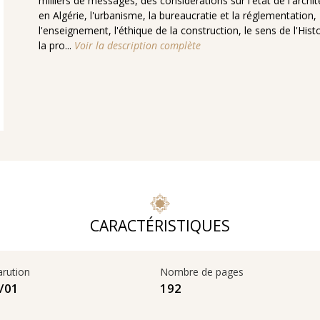
milliers de messages, des considérations sur l'état de l'archit
en Algérie, l'urbanisme, la bureaucratie et la réglementation,
l'enseignement, l'éthique de la construction, le sens de l'Histo
la pro...
Voir la description complète
CARACTÉRISTIQUES
arution
Nombre de pages
192
01‏/01‏/2024