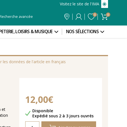
Visitez le site de l'IMA
0
0
Recherche avancée
PETERIE, LOISIRS & MUSIQUE
NOS SÉLECTIONS
r les données de l'article en français
12,00€
 et
Disponibilité
Disponible
ation
Délais de livraison
Expédié sous 2 à 3 jours ouvrés