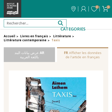
0
0
CATEGORIES
Accueil
Livres en français
Littérature
>
>
>
Littérature contemporaine
Taxis
>
Afficher les données
FR
AR
عرض بيانات البند
de l'article en français
باللغة العربية