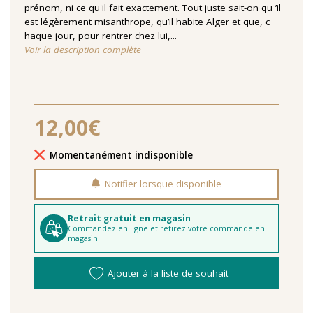
prénom, ni ce qu'il fait exactement. Tout juste sait-on qu ’il
est légèrement misanthrope, qu’il habite Alger et que, c
haque jour, pour rentrer chez lui,...
Voir la description complète
12,00€
Délais de livraison
Momentanément indisponible
Notifier lorsque disponible
Retrait gratuit en magasin
Commandez en ligne et retirez votre commande en
magasin
Ajouter à la liste de souhait