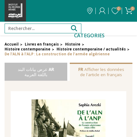
0
0
CATEGORIES
Accueil
Livres en français
Histoire
>
>
>
Histoire contemporaine
Histoire contemporaine / actualités
>
>
De l'ALN à l'ALP : La construction de l'armée algérienne
Afficher les données
FR
AR
عرض بيانات البند
de l'article en français
باللغة العربية