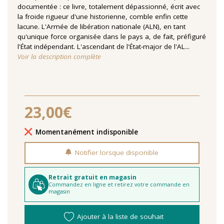
documentée : ce livre, totalement dépassionné, écrit avec
la froide rigueur d'une historienne, comble enfin cette
lacune. L'Armée de libération nationale (ALN), en tant
qu'unique force organisée dans le pays a, de fait, préfiguré
l'État indépendant. L'ascendant de l'État-major de l'AL...
Voir la description complète
23,00€
Délais de livraison
Momentanément indisponible
Notifier lorsque disponible
Retrait gratuit en magasin
Commandez en ligne et retirez votre commande en
magasin
Ajouter à la liste de souhait