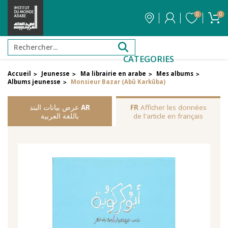
0
0
CATEGORIES
Accueil
Jeunesse
Ma librairie en arabe
Mes albums
>
>
>
>
Albums jeunesse
Monsieur Bazar (Abû Karkûba)
>
Afficher les données
FR
AR
عرض بيانات البند
de l'article en français
باللغة العربية