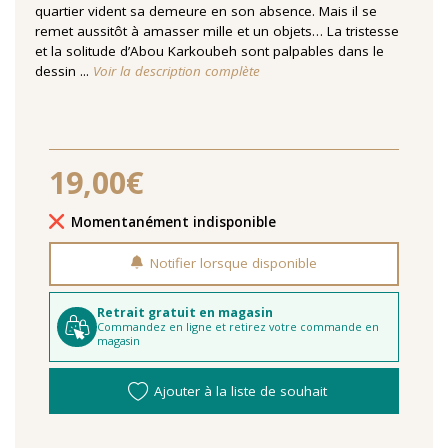
quartier vident sa demeure en son absence. Mais il se
remet aussitôt à amasser mille et un objets… La tristesse
et la solitude d’Abou Karkoubeh sont palpables dans le
dessin ...
Voir la description complète
19,00€
Délais de livraison
Momentanément indisponible
Notifier lorsque disponible
Retrait gratuit en magasin
Commandez en ligne et retirez votre commande en
magasin
Ajouter à la liste de souhait