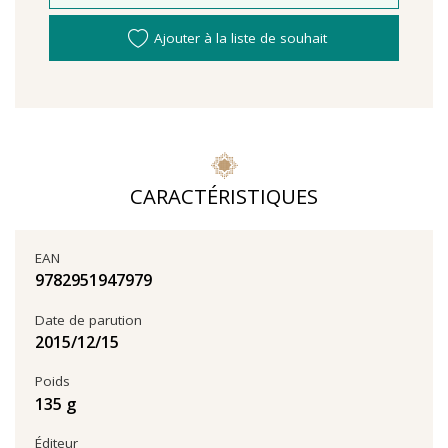
Ajouter à la liste de souhait
CARACTÉRISTIQUES
EAN
9782951947979
Date de parution
15‏/12‏/2015
Poids
135 g
Éditeur