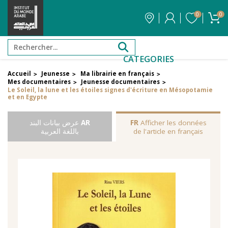
0
0
CATEGORIES
Accueil
Jeunesse
Ma librairie en français
>
>
>
Mes documentaires
Jeunesse documentaires
>
>
Le Soleil, la lune et les étoiles signes d'écriture en Mésopotamie
et en Egypte
Afficher les données
FR
AR
عرض بيانات البند
de l'article en français
باللغة العربية