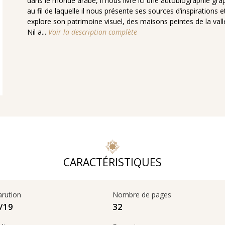
dans le monde arabe, il nous livre ici une autobiographie gra
au fil de laquelle il nous présente ses sources d’inspirations e
explore son patrimoine visuel, des maisons peintes de la vall
Nil a...
Voir la description complète
CARACTÉRISTIQUES
arution
Nombre de pages
32
19‏/09‏/2018