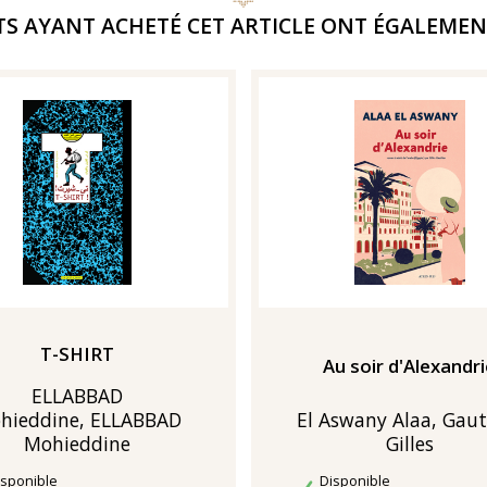
TS AYANT ACHETÉ CET ARTICLE ONT ÉGALEMEN
T-SHIRT
Au soir d'Alexandr
ELLABBAD
hieddine, ELLABBAD
El Aswany Alaa, Gaut
Mohieddine
Gilles
sponibilité
Disponibilité
isponible
Disponible