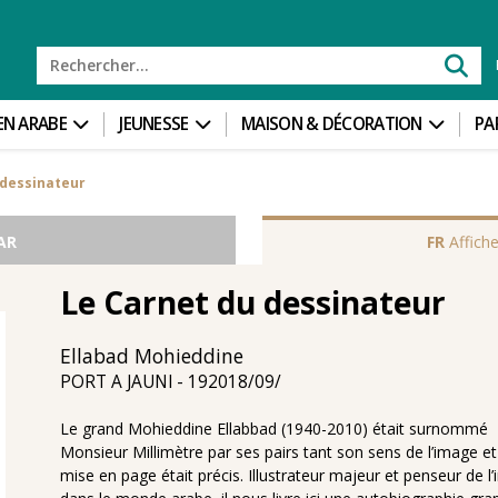
 EN ARABE
JEUNESSE
MAISON & DÉCORATION
PA
 dessinateur
AR
FR
Affiche
Le Carnet du dessinateur
Ellabad Mohieddine
19‏/09‏/2018
PORT A JAUNI
Le grand Mohieddine Ellabbad (1940-2010) était surnommé
Monsieur Millimètre par ses pairs tant son sens de l’image et
mise en page était précis. Illustrateur majeur et penseur de l