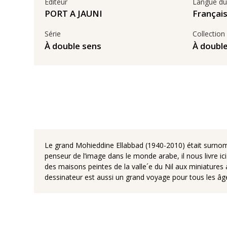
Éditeur
Langue du 
PORT A JAUNI
Françai
Série
Collection
À double sens
À doubl
Le grand Mohieddine Ellabbad (1940-2010) était surnommé
penseur de l’image dans le monde arabe, il nous livre ic
des maisons peintes de la valle´e du Nil aux miniatures 
dessinateur est aussi un grand voyage pour tous les âg