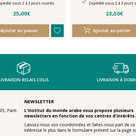
lais de livraison
Délais de livraison
xpédié sous 2 à 3 jours ouvrés
Expédié sous 2 à 3 jours 
25٫00€
23٫50€
Ajouter au panier
Ajouter au panier
LIVRAISON RELAIS COLIS
LIVRAISON À DOMI
NEWSLETTER
5, Paris
L'Institut du monde arabe vous propose plusieurs
newsletters en fonction de vos centres d'intérêts.
Laissez-nous vos coordonnées et faites-nous part de ce
intéresse le plus dans le formulaire présent sur la page su