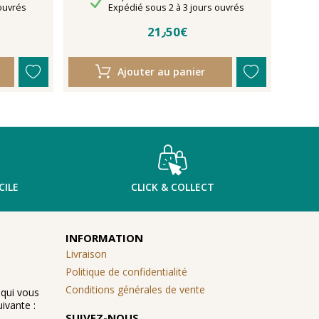
Délais de livraison
ouvrés
Expédié sous 2 à 3 jours ouvrés
21٫50€
Ajouter au panier
CILE
CLICK & COLLECT
INFORMATION
Livraison
Politique de confidentialité
Conditions générales de vente
 qui vous
ivante :
SUIVEZ-NOUS