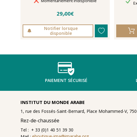
Délais de livraison
Momentanément indisponible
Dé
E
29٫00€
Notifier lorsque
disponible
PAIEMENT SÉCURISÉ
INSTITUT DU MONDE ARABE
1, rue des Fossés-Saint-Bernard, Place Mohammed-V, 7500
Rez-de-chaussée
Tel : + 33 (0)1 40 51 39 30
Mail :
eboutique-ima@imarabe.org