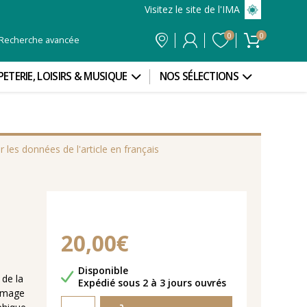
Visitez le site de l'IMA
0
0
Recherche avancée
PETERIE, LOISIRS & MUSIQUE
NOS SÉLECTIONS
r les données de l'article en français
20,00€
Disponibilité
Disponible
 de la
Délais de livraison
Expédié sous 2 à 3 jours ouvrés
’image