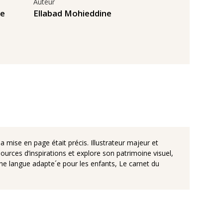
Auteur
de
Ellabad Mohieddine
mise en page était précis. Illustrateur majeur et
sources d’inspirations et explore son patrimoine visuel,
une langue adapte´e pour les enfants, Le carnet du