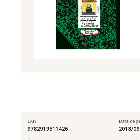
EAN
Date de p
9782919511426