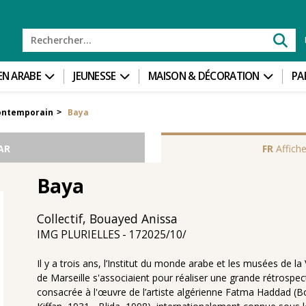
 EN ARABE
JEUNESSE
MAISON & DÉCORATION
PA
ontemporain
Baya
>
AR
FR
Affiche
Baya
Collectif, Bouayed Anissa
17‏/10‏/2025
IMG PLURIELLES
Il y a trois ans, l’Institut du monde arabe et les musées de la V
de Marseille s'associaient pour réaliser une grande rétrospec
consacrée à l'œuvre de l’artiste algérienne Fatma Haddad (Bo