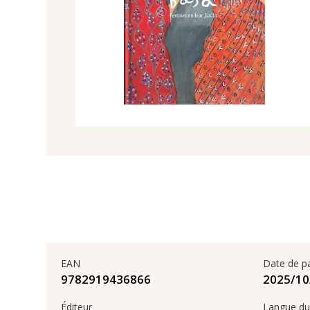
EAN
Date de p
9782919436866
Éditeur
Langue du 