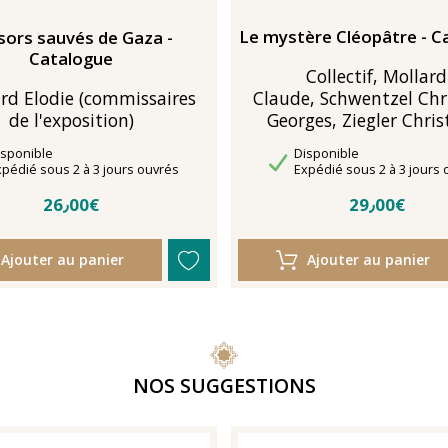
Le mystère Cléopâtre - C
sors sauvés de Gaza -
Catalogue
Collectif, Mollard
rd Elodie (commissaires
Claude, Schwentzel Chr
de l'exposition)
Georges, Ziegler Chris
sponibilité
Disponibilité
isponible
Disponible
lais de livraison
Délais de livraison
xpédié sous 2 à 3 jours ouvrés
Expédié sous 2 à 3 jours 
26٫00€
29٫00€
Ajouter au panier
Ajouter au panier
NOS SUGGESTIONS