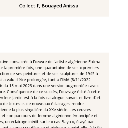
Collectif
,
Bouayed Anissa
pective consacrée à l'œuvre de l’artiste algérienne Fatma
r la première fois, une quarantaine de ses « premiers
ction de ses peintures et de ses sculptures de 1945 à
i a valu d'être prolongée, tant à l'IMA (8/11/2022 -
artir du 13 mai 2023 dans une version augmentée : avec
mbre. Conséquence de ce succès, l'ouvrage édité à cette
ur Jardin est à la fois catalogue savant et livre d’art.
ix de textes et de nouveaux éclairages. rendre
enne la plus singulière du XXe siècle. Les œuvres
nie et son parcours de femme algérienne émancipée et
, un éclairage inédit sur le « cas Baya », étayé par
qui a connu souffrance et violence, devint-elle, à la fin