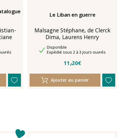
atalogue
Le Liban en guerre
istian-
Malsagne Stéphane, de Clerck
tiane
Dima, Laurens Henry
Disponibilité
Disponible
Délais de livraison
ouvrés
Expédié sous 2 à 3 jours ouvrés
11٫20€
Ajouter au panier