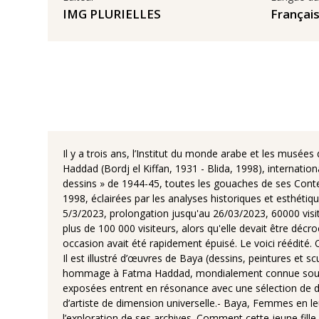
IMG PLURIELLES
Françai
Il y a trois ans, l’Institut du monde arabe et les musées
Haddad (Bordj el Kiffan, 1931 - Blida, 1998), internat
dessins » de 1944-45, toutes les gouaches de ses Conte
1998, éclairées par les analyses historiques et esthétiq
5/3/2023, prolongation jusqu'au 26/03/2023, 60000 visite
plus de 100 000 visiteurs, alors qu'elle devait être dé
occasion avait été rapidement épuisé. Le voici réédité.
Il est illustré d’œuvres de Baya (dessins, peintures et
hommage à Fatma Haddad, mondialement connue sous le no
exposées entrent en résonance avec une sélection de d
d’artiste de dimension universelle.- Baya, Femmes en leu
l’exploration de ses archives. Comment cette jeune fille