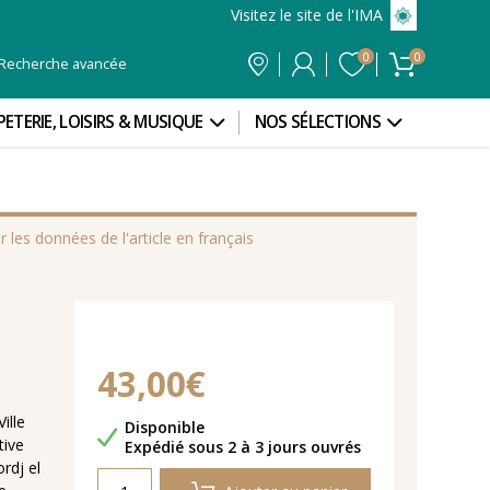
Visitez le site de l'IMA
0
0
Recherche avancée
PETERIE, LOISIRS & MUSIQUE
NOS SÉLECTIONS
r les données de l'article en français
43,00€
ille
Disponibilité
Disponible
tive
Délais de livraison
Expédié sous 2 à 3 jours ouvrés
rdj el