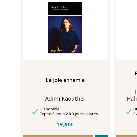
La joie ennemie
Adimi Kaouther
Hal
Disponibilité
Di
Disponible
D
Délais de livraison
Dé
Expédié sous 2 à 3 jours ouvrés
E
19٫90€