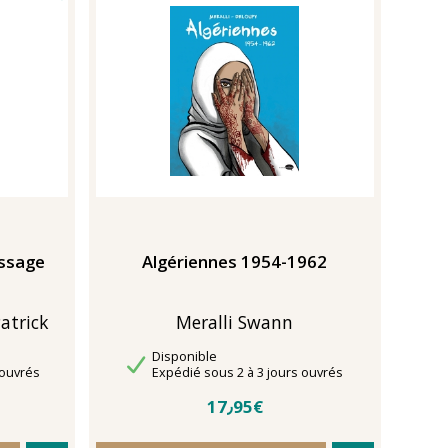
issage
Algériennes 1954-1962
atrick
Meralli Swann
Disponibilité
Disponible
Délais de livraison
 ouvrés
Expédié sous 2 à 3 jours ouvrés
17٫95€