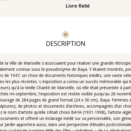
s
Livre Relié
DESCRIPTION
 de la Ville de Marseille s'associaient pour réaliser une grande rétros
ionalement connue sous le pseudonyme de Baya. Y étaient montrés, pou
s de 1947, un choix de documents historiques inédits, une vaste séle
ues les plus récentes. L'exposition a connu un succès mémorable qui lu
urs) qu'à la Vieille Charité de Marseille, où elle était présentée à p
crochée mi-septembre, l'exposition est restée visible jusqu'au 26 nove
 Ouvrage de 284 pages de grand format (24 x 30 cm), Baya. Femmes en le
 sculptures), de photos et documents d’archives, accompagnés d’un cho
m d’artiste qu’elle s’était choisi BAYA (1931-1998), l’artiste algéri
ocuments et offrent un éclairage inédit sur sa personnalité, son gé
r Jardin apportera aussi, dans une perspective d’études postcoloniales
 non scolarisée (comme 98% des filles « indigènes » de sa génération), 