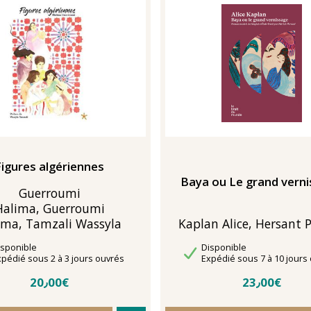
Figures algériennes
Baya ou Le grand vern
Guerroumi
Halima, Guerroumi
ima, Tamzali Wassyla
Kaplan Alice, Hersant P
sponibilité
Disponibilité
isponible
Disponible
lais de livraison
Délais de livraison
xpédié sous 2 à 3 jours ouvrés
Expédié sous 7 à 10 jours
20٫00€
23٫00€