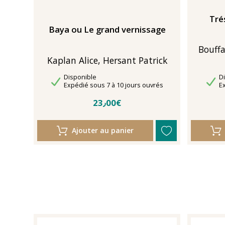
Tré
Baya ou Le grand vernissage
Bouffa
Kaplan Alice, Hersant Patrick
Disponibilité
Di
Disponible
D
Délais de livraison
Dé
Expédié sous 7 à 10 jours ouvrés
E
23٫00€
Ajouter au panier