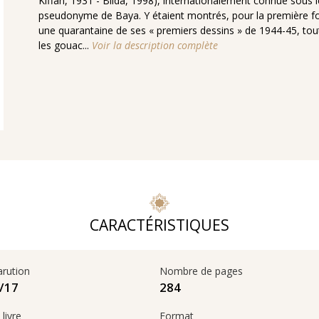
Kiffan, 1931 - Blida, 1998), internationalement connue sous l
pseudonyme de Baya. Y étaient montrés, pour la première fo
une quarantaine de ses « premiers dessins » de 1944-45, tou
les gouac...
Voir la description complète
CARACTÉRISTIQUES
arution
Nombre de pages
284
17‏/10‏/2025
livre
Format