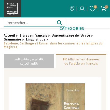
0
0
CATEGORIES
Accueil
Livres en français
Apprentissage de l'Arabe
>
>
>
Grammaire
Linguistique
>
>
Babylone, Carthage et Rome : dans les cuisines et les langues du
Maghreb
Afficher les données
FR
AR
عرض بيانات البند
de l'article en français
باللغة العربية