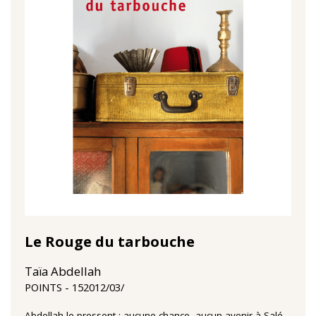
Le Rouge du tarbouche
Taïa Abdellah
15‏/03‏/2012
POINTS
Abdellah le pressent : aucune chance, aucun avenir à Salé.