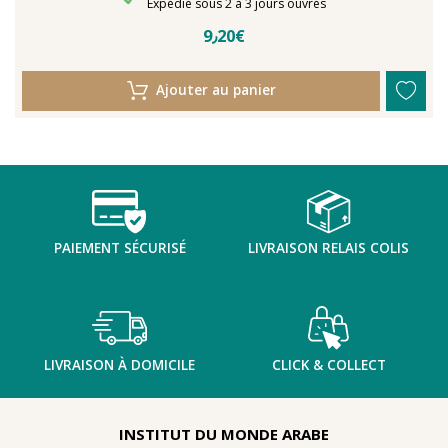
Délais de livraison
Expédié sous 2 à 3 jours ouvrés
9٫20€
Ajouter au panier
PAIEMENT SÉCURISÉ
LIVRAISON RELAIS COLIS
LIVRAISON À DOMICILE
CLICK & COLLECT
INSTITUT DU MONDE ARABE