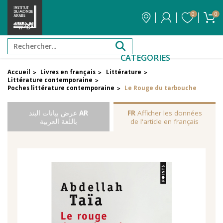
0
0
CATEGORIES
Accueil
Livres en français
Littérature
>
>
>
Littérature contemporaine
>
Poches littérature contemporaine
Le Rouge du tarbouche
>
Afficher les données
FR
AR
عرض بيانات البند
de l'article en français
باللغة العربية