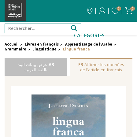
0
0
CATEGORIES
Accueil
Livres en français
Apprentissage de l'Arabe
>
>
>
Grammaire
Linguistique
Lingua franca
>
>
Afficher les données
FR
AR
عرض بيانات البند
de l'article en français
باللغة العربية