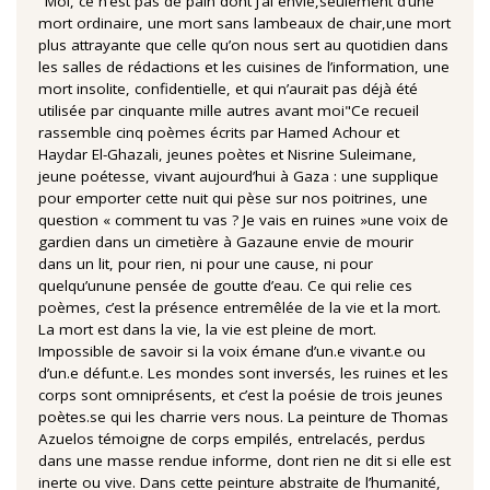
"Moi, ce n’est pas de pain dont j’ai envie,seulement d’une
mort ordinaire, une mort sans lambeaux de chair,une mort
plus attrayante que celle qu’on nous sert au quotidien dans
les salles de rédactions et les cuisines de l’information, une
mort insolite, confidentielle, et qui n’aurait pas déjà été
utilisée par cinquante mille autres avant moi"Ce recueil
rassemble cinq poèmes écrits par Hamed Achour et
Haydar El-Ghazali, jeunes poètes et Nisrine Suleimane,
jeune poétesse, vivant aujourd’hui à Gaza : une supplique
pour emporter cette nuit qui pèse sur nos poitrines, une
question « comment tu vas ? Je vais en ruines »une voix de
gardien dans un cimetière à Gazaune envie de mourir
dans un lit, pour rien, ni pour une cause, ni pour
quelqu’unune pensée de goutte d’eau. Ce qui relie ces
poèmes, c’est la présence entremêlée de la vie et la mort.
La mort est dans la vie, la vie est pleine de mort.
Impossible de savoir si la voix émane d’un.e vivant.e ou
d’un.e défunt.e. Les mondes sont inversés, les ruines et les
corps sont omniprésents, et c’est la poésie de trois jeunes
poètes.se qui les charrie vers nous. La peinture de Thomas
Azuelos témoigne de corps empilés, entrelacés, perdus
dans une masse rendue informe, dont rien ne dit si elle est
inerte ou vive. Dans cette peinture abstraite de l’humanité,