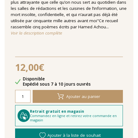
plus attrayante que celle qu’on nous sert au quotidien dans
les salles de rédactions et les cuisines de l’information, une
mort insolite, confidentielle, et qui n’aurait pas déjà été
utilisée par cinquante mille autres avant moi"Ce recueil
rassemble cinq poèmes écrits par Hamed Achou...
Voir la description complète
12,00€
Disponibilité
Disponible
Délais de livraison
Expédié sous 7 à 10 jours ouvrés
Ajouter au panier
Retrait gratuit en magasin
Commandez en ligne et retirez votre commande en
magasin
Ajouter à la liste de souhait