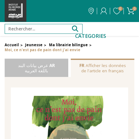
0
0
CATEGORIES
Accueil
Jeunesse
Ma librairie bilingue
>
>
>
Moi, ce n'est pas de pain dont j'ai envie
Afficher les données
FR
AR
عرض بيانات البند
de l'article en français
باللغة العربية