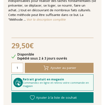
indispensables pour réaliser des tâches fondamentales (se
présenter, se déplacer, se loger, se nourrir, faire un
achat…) tout en découvrant de nombreux faits culturels.
Cette méthode peut être suffisante dans ce but. La
"Méthode ...
Voir la description complète
29,50€
Disponibilité
Disponible
Délais de livraison
Expédié sous 2 à 3 jours ouvrés
Ajouter au panier
Retrait gratuit en magasin
Commandez en ligne et retirez votre commande en
magasin
Ajouter à la liste de souhait