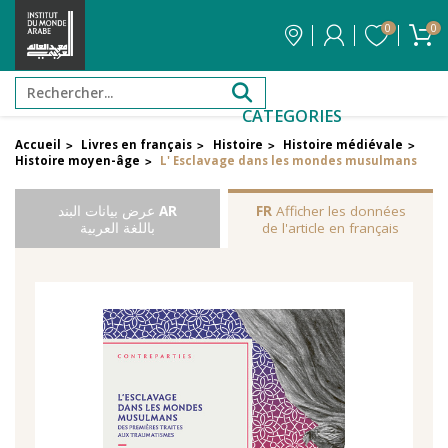
0
0
CATEGORIES
Accueil
Livres en français
Histoire
Histoire médiévale
>
>
>
>
Histoire moyen-âge
L' Esclavage dans les mondes musulmans
>
Afficher les données
FR
AR
عرض بيانات البند
de l'article en français
باللغة العربية