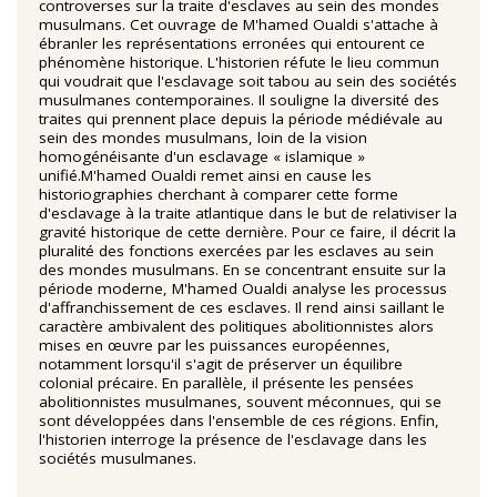
controverses sur la traite d'esclaves au sein des mondes
musulmans. Cet ouvrage de M'hamed Oualdi s'attache à
ébranler les représentations erronées qui entourent ce
phénomène historique. L'historien réfute le lieu commun
qui voudrait que l'esclavage soit tabou au sein des sociétés
musulmanes contemporaines. Il souligne la diversité des
traites qui prennent place depuis la période médiévale au
sein des mondes musulmans, loin de la vision
homogénéisante d'un esclavage « islamique »
unifié.M'hamed Oualdi remet ainsi en cause les
historiographies cherchant à comparer cette forme
d'esclavage à la traite atlantique dans le but de relativiser la
gravité historique de cette dernière. Pour ce faire, il décrit la
pluralité des fonctions exercées par les esclaves au sein
des mondes musulmans. En se concentrant ensuite sur la
période moderne, M'hamed Oualdi analyse les processus
d'affranchissement de ces esclaves. Il rend ainsi saillant le
caractère ambivalent des politiques abolitionnistes alors
mises en œuvre par les puissances européennes,
notamment lorsqu'il s'agit de préserver un équilibre
colonial précaire. En parallèle, il présente les pensées
abolitionnistes musulmanes, souvent méconnues, qui se
sont développées dans l'ensemble de ces régions. Enfin,
l'historien interroge la présence de l'esclavage dans les
sociétés musulmanes.