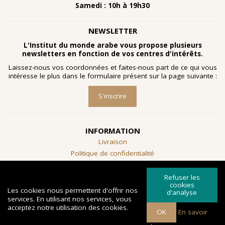
Samedi : 10h à 19h30
NEWSLETTER
L'Institut du monde arabe vous propose plusieurs
newsletters en fonction de vos centres d'intérêts.
Laissez-nous vos coordonnées et faites-nous part de ce qui vous
intéresse le plus dans le formulaire présent sur la page suivante :
S'inscrire
INFORMATION
Livraison
Politique de confidentialité
Conditions générales de vente
Refuser les
SUIVEZ-NOUS
cookies
Les cookies nous permettent d'offrir nos
d'analyse
services. En utilisant nos services, vous
acceptez notre utilisation des cookies.
OK
En savoir
Copyright © 2026 Librairie de l'Institut du
Powered by
Créé par