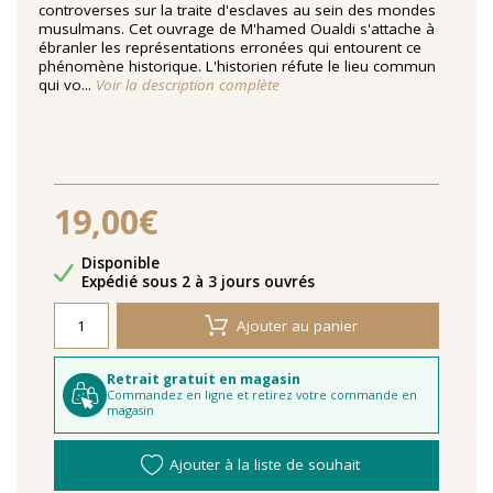
controverses sur la traite d'esclaves au sein des mondes
musulmans. Cet ouvrage de M'hamed Oualdi s'attache à
ébranler les représentations erronées qui entourent ce
phénomène historique. L'historien réfute le lieu commun
qui vo...
Voir la description complète
19,00€
Disponibilité
Disponible
Délais de livraison
Expédié sous 2 à 3 jours ouvrés
Ajouter au panier
Retrait gratuit en magasin
Commandez en ligne et retirez votre commande en
magasin
Ajouter à la liste de souhait