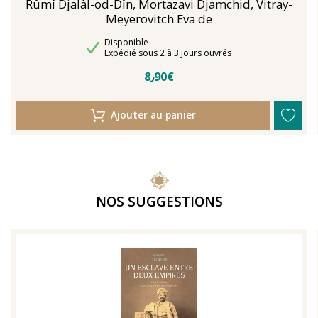
Rûmî Djalâl-od-Dîn, Mortazavi Djamchid, Vitray-
Meyerovitch Eva de
Disponibilité
Disponible
Délais de livraison
Expédié sous 2 à 3 jours ouvrés
8٫90€
Ajouter au panier
NOS SUGGESTIONS