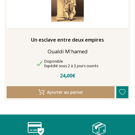
Un esclave entre deux empires
Oualdi M'hamed
Disponibilité
Disponible
Délais de livraison
Expédié sous 2 à 3 jours ouvrés
24٫00€
Ajouter au panier