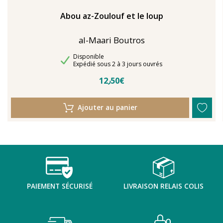
Abou az-Zoulouf et le loup
al-Maari Boutros
Disponibilité
Disponible
Délais de livraison
Expédié sous 2 à 3 jours ouvrés
12٫50€
Ajouter au panier
PAIEMENT SÉCURISÉ
LIVRAISON RELAIS COLIS