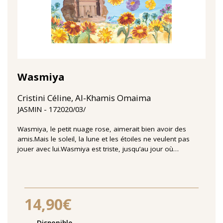
Wasmiya
Cristini Céline, Al-Khamis Omaima
17‏/03‏/2020
JASMIN
Wasmiya, le petit nuage rose, aimerait bien avoir des
amis.Mais le soleil, la lune et les étoiles ne veulent pas
jouer avec lui.Wasmiya est triste, jusqu’au jour où…
14,90€
Disponibilité