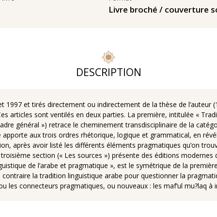
s
Livre broché / couverture s
DESCRIPTION
t 1997 et tirés directement ou indirectement de la thèse de l’auteur (1
 Ces articles sont ventilés en deux parties. La première, intitulée « Tr
adre général ») retrace le cheminement transdisciplinaire de la catégori
e apporte aux trois ordres rhétorique, logique et grammatical, en révé
ion, après avoir listé les différents éléments pragmatiques qu’on trou
a troisième section (« Les sources ») présente des éditions modernes d
guistique de l’arabe et pragmatique », est le symétrique de la première
 au contraire la tradition linguistique arabe pour questionner la pragma
u les connecteurs pragmatiques, ou nouveaux : les maf‘ul mu?laq à inci