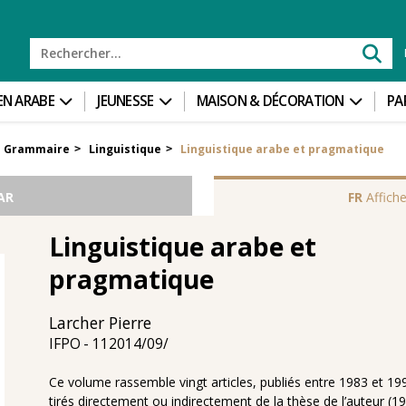
 EN ARABE
JEUNESSE
MAISON & DÉCORATION
PA
Grammaire
Linguistique
Linguistique arabe et pragmatique
>
>
AR
FR
Affiche
Linguistique arabe et
pragmatique
Larcher Pierre
11‏/09‏/2014
IFPO
Ce volume rassemble vingt articles, publiés entre 1983 et 19
tirés directement ou indirectement de la thèse de l’auteur (19