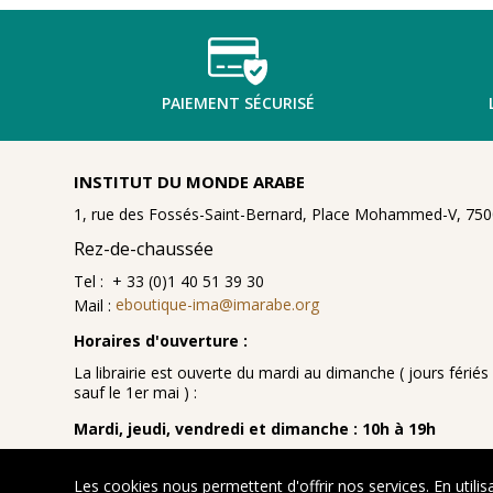
PAIEMENT SÉCURISÉ
INSTITUT DU MONDE ARABE
1, rue des Fossés-Saint-Bernard, Place Mohammed-V, 7500
Rez-de-chaussée
Tel : + 33 (0)1 40 51 39 30
Mail :
eboutique-ima@imarabe.org
Horaires d'ouverture :
La librairie est ouverte du mardi au dimanche ( jours fériés 
sauf le 1er mai ) :
Mardi, jeudi, vendredi et dimanche : 10h à 19h
Samedi : 10h à 19h30
Les cookies nous permettent d'offrir nos services. En utilis