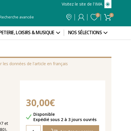
Visitez le site de l'IMA
0
0
Recherche avancée
PETERIE, LOISIRS & MUSIQUE
NOS SÉLECTIONS
r les données de l'article en français
30,00€
Disponibilité
Disponible
Délais de livraison
Expédié sous 2 à 3 jours ouvrés
97 et
80),