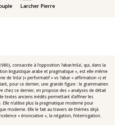
ouple
Larcher Pierre
980), consacrée à l’opposition ?abar/inša’, qui, dans la
adition linguistique arabe et pragmatique », est elle-même
e de ’inša’ (« performatif » vs ?abar « affirmation ») et
lant, pour ce dernier, une grande figure : le grammairien
ve chez ce dernier, en propose des « analyses de détail
e textes anciens inédits permettant d’affiner les
. Elle n’utilise plus la pragmatique moderne pour
tique moderne. Elle le fait au travers de thèmes déjà
dence « énonciative », la négation, l’interrogation.