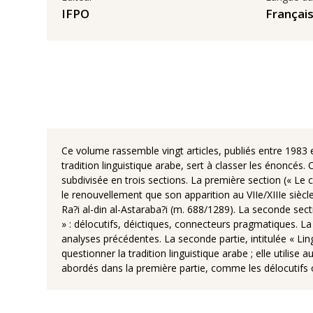
IFPO
Françai
Ce volume rassemble vingt articles, publiés entre 1983 e
tradition linguistique arabe, sert à classer les énoncés.
subdivisée en trois sections. La première section (« Le c
le renouvellement que son apparition au VIIe/XIIIe siècl
Ra?i al-din al-Astaraba?i (m. 688/1289). La seconde sect
» : délocutifs, déictiques, connecteurs pragmatiques. L
analyses précédentes. La seconde partie, intitulée « Lin
questionner la tradition linguistique arabe ; elle utilise
abordés dans la première partie, comme les délocutifs o