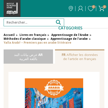
0
0
CATEGORIES
Accueil
Livres en français
Apprentissage de l'Arabe
>
>
>
Méthodes d'arabe classique
Apprentissage de l'arabe
>
>
Yalla Arabi! – Premiers pas en arabe littéraire
Afficher les données
FR
AR
عرض بيانات البند
de l'article en français
باللغة العربية