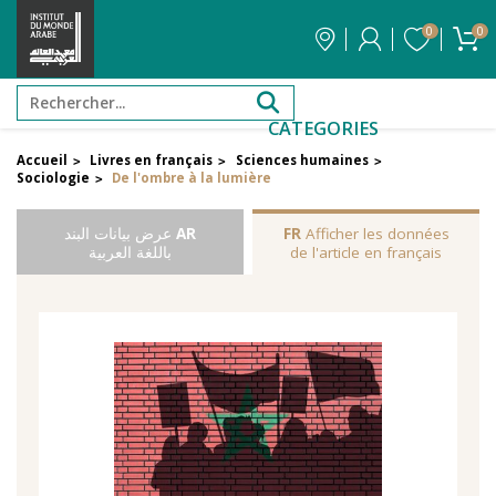
0
0
CATEGORIES
Accueil
Livres en français
Sciences humaines
>
>
>
Sociologie
De l'ombre à la lumière
>
Afficher les données
FR
AR
عرض بيانات البند
de l'article en français
باللغة العربية