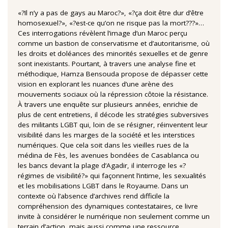
«?Il n’y a pas de gays au Maroc?», «?ça doit être dur d’être
homosexuel?», «?est-ce qu’on ne risque pas la mort???»…
Ces interrogations révèlent l’image d’un Maroc perçu
comme un bastion de conservatisme et d’autoritarisme, où
les droits et doléances des minorités sexuelles et de genre
sont inexistants. Pourtant, à travers une analyse fine et
méthodique, Hamza Bensouda propose de dépasser cette
vision en explorant les nuances d’une arène des
mouvements sociaux où la répression côtoie la résistance.
À travers une enquête sur plusieurs années, enrichie de
plus de cent entretiens, il décode les stratégies subversives
des militants LGBT qui, loin de se résigner, réinventent leur
visibilité dans les marges de la société et les interstices
numériques. Que cela soit dans les vieilles rues de la
médina de Fès, les avenues bondées de Casablanca ou
les bancs devant la plage d’Agadir, il interroge les «?
régimes de visibilité?» qui façonnent l’intime, les sexualités
et les mobilisations LGBT dans le Royaume. Dans un
contexte où l’absence d’archives rend difficile la
compréhension des dynamiques contestataires, ce livre
invite à considérer le numérique non seulement comme un
terrain d’action, mais aussi comme une ressource