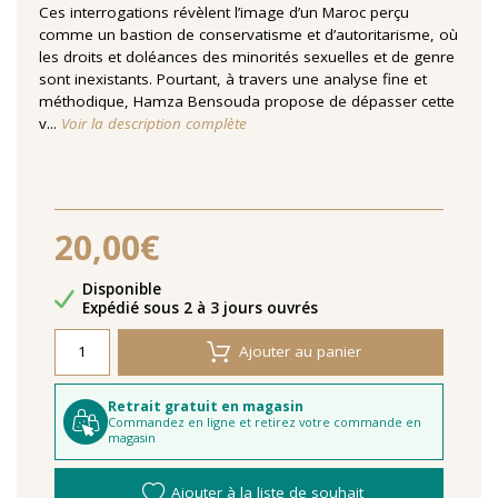
Ces interrogations révèlent l’image d’un Maroc perçu
comme un bastion de conservatisme et d’autoritarisme, où
les droits et doléances des minorités sexuelles et de genre
sont inexistants. Pourtant, à travers une analyse fine et
méthodique, Hamza Bensouda propose de dépasser cette
v...
Voir la description complète
20,00€
Disponibilité
Disponible
Délais de livraison
Expédié sous 2 à 3 jours ouvrés
Ajouter au panier
Retrait gratuit en magasin
Commandez en ligne et retirez votre commande en
magasin
Ajouter à la liste de souhait