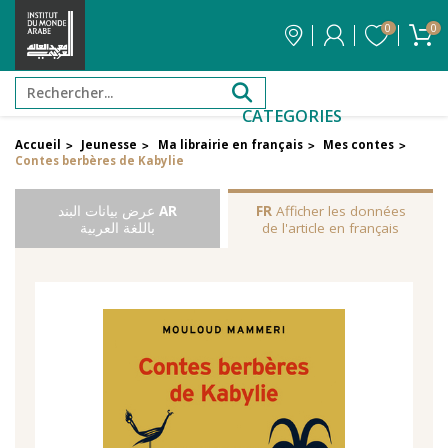
0
0
CATEGORIES
Accueil
Jeunesse
Ma librairie en français
Mes contes
>
>
>
>
Contes berbères de Kabylie
Afficher les données
FR
AR
عرض بيانات البند
de l'article en français
باللغة العربية