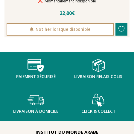
Délais de livraison
Momentanément indisponible
22٫00€
Notifier lorsque disponible
PAIEMENT SÉCURISÉ
LIVRAISON RELAIS COLIS
LIVRAISON À DOMICILE
CLICK & COLLECT
INSTITUT DU MONDE ARABE