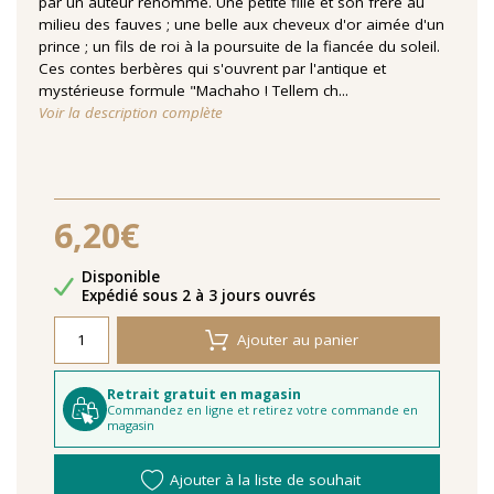
par un auteur renommé. Une petite fille et son frère au
milieu des fauves ; une belle aux cheveux d'or aimée d'un
prince ; un fils de roi à la poursuite de la fiancée du soleil.
Ces contes berbères qui s'ouvrent par l'antique et
mystérieuse formule "Machaho ! Tellem ch...
Voir la description complète
6,20€
Disponibilité
Disponible
Délais de livraison
Expédié sous 2 à 3 jours ouvrés
Ajouter au panier
Retrait gratuit en magasin
Commandez en ligne et retirez votre commande en
magasin
Ajouter à la liste de souhait