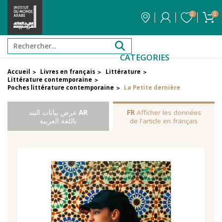
0
0
CATEGORIES
Accueil
Livres en français
Littérature
>
>
>
Littérature contemporaine
>
Poches littérature contemporaine
La Petite dernière
>
Afficher les données
FR
AR
عرض بيانات البند
de l'article en français
باللغة العربية