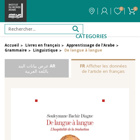
0
0
CATEGORIES
Accueil
Livres en français
Apprentissage de l'Arabe
>
>
>
Grammaire
Linguistique
De langue à langue
>
>
Afficher les données
FR
AR
عرض بيانات البند
de l'article en français
باللغة العربية