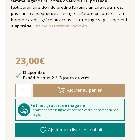
femme légendaire, dotée d’yeux bleus, possède
l’extraordinaire don de prédire l’avenir, un talent qui n’est
pas sans conséquences !Le juge et l’arbre qui parle — Un
homme avide, grâce aux conseils d’un juge sage, apprend
à apprécie...
Voir la description complète
23,00€
Disponibilité
Disponible
Délais de livraison
Expédié sous 2 à 3 jours ouvrés
Ajouter au panier
Retrait gratuit en magasin
Commandez en ligne et retirez votre commande en
magasin
Ajouter à la liste de souhait