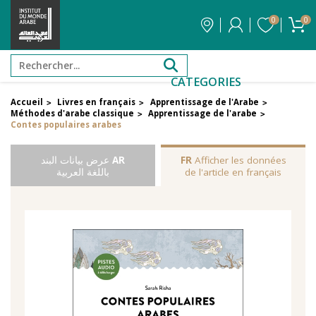
0
0
CATEGORIES
Accueil
Livres en français
Apprentissage de l'Arabe
>
>
>
Méthodes d'arabe classique
Apprentissage de l'arabe
>
>
Contes populaires arabes
Afficher les données
FR
AR
عرض بيانات البند
de l'article en français
باللغة العربية