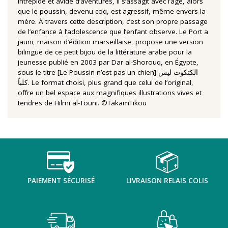
Intrépide et avide d’aventures, il s’assagit avec l’âge, alors
que le poussin, devenu coq, est agressif, même envers la
mère. À travers cette description, c’est son propre passage
de l’enfance à l’adolescence que l’enfant observe. Le Port a
jauni, maison d’édition marseillaise, propose une version
bilingue de ce petit bijou de la littérature arabe pour la
jeunesse publié en 2003 par Dar al-Shorouq, en Égypte,
sous le titre [Le Poussin n’est pas un chien] الكتكوت ليس
كلباً. Le format choisi, plus grand que celui de l’original,
offre un bel espace aux magnifiques illustrations vives et
tendres de Hilmi al-Touni. ©TakamTikou
PAIEMENT SÉCURISÉ
LIVRAISON RELAIS COLIS