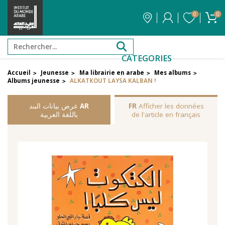
0
0
CATEGORIES
Accueil
Jeunesse
Ma librairie en arabe
Mes albums
>
>
>
>
Albums jeunesse
ALKATKOUT LAYSA KALBAN !
>
Afficher les données
FR
AR
عرض بيانات البند
de l'article en français
باللغة العربية