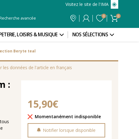
Visitez le site de l'IMA
0
0
Recherche avancée
PETERIE, LOISIRS & MUSIQUE
NOS SÉLECTIONS
lection Beryte teal
r les données de l'article en français
m :
15,90€
Délais de livraison
Momentanément indisponible
 tous
te
Notifier lorsque disponible