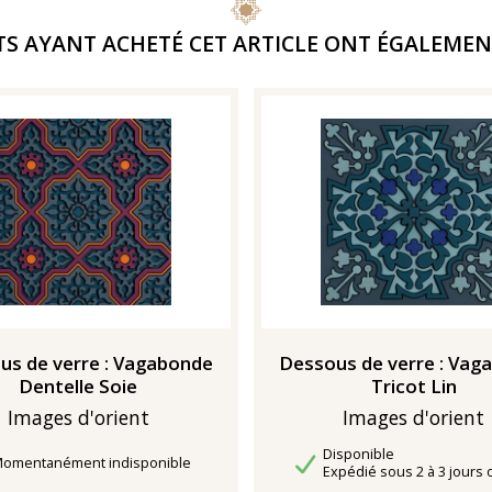
TS AYANT ACHETÉ CET ARTICLE ONT ÉGALEMEN
us de verre : Vagabonde
Dessous de verre : Vag
Dentelle Soie
Tricot Lin
Images d'orient
Images d'orient
Disponibilité
Disponible
élais de livraison
omentanément indisponible
Délais de livraison
Expédié sous 2 à 3 jours 