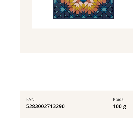
EAN
Poids
5283002713290
100 g