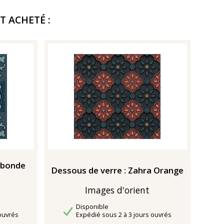
T ACHETÉ :
abonde
Dessous de verre : Zahra Orange
Images d'orient
Disponibilité
Disponible
Délais de livraison
ouvrés
Expédié sous 2 à 3 jours ouvrés