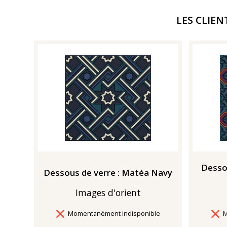
LES CLIEN
Desso
Dessous de verre : Matéa Navy
Images d'orient
Délais de livraison
D
Momentanément indisponible
M