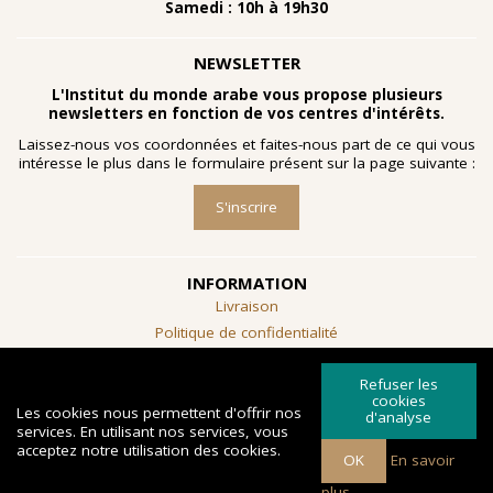
Samedi : 10h à 19h30
NEWSLETTER
L'Institut du monde arabe vous propose plusieurs
newsletters en fonction de vos centres d'intérêts.
Laissez-nous vos coordonnées et faites-nous part de ce qui vous
intéresse le plus dans le formulaire présent sur la page suivante :
S'inscrire
INFORMATION
Livraison
Politique de confidentialité
Conditions générales de vente
Refuser les
SUIVEZ-NOUS
cookies
Les cookies nous permettent d'offrir nos
d'analyse
services. En utilisant nos services, vous
acceptez notre utilisation des cookies.
OK
En savoir
Copyright © 2026 Librairie de l'Institut du
Powered by
Créé par
plus