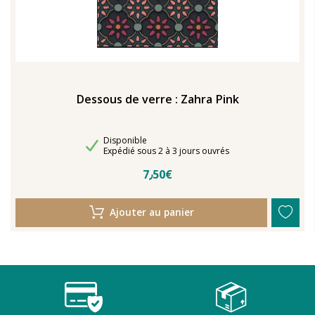
Dessous de verre : Zahra Pink
Disponibilité
Disponible
Délais de livraison
Expédié sous 2 à 3 jours ouvrés
7٫50€
Ajouter au panier