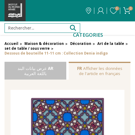
0
0
CATEGORIES
Accueil
Maison & décoration
Décoration
Art de la table
>
>
>
>
set de table / sous verre
>
Dessous de bouteille 11-11 cm : Collection Denia indigo
Afficher les données
FR
AR
عرض بيانات البند
de l'article en français
باللغة العربية