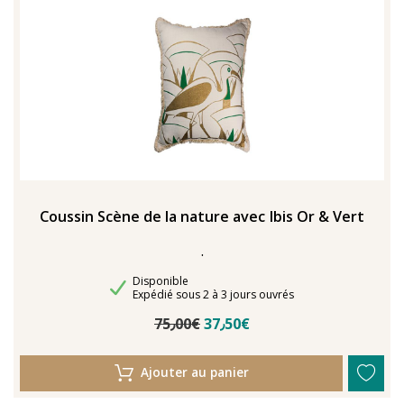
Coussin Scène de la nature avec Ibis Or & Vert
.
Disponibilité
Disponible
Délais de livraison
Expédié sous 2 à 3 jours ouvrés
75٫00€
37٫50€
Ajouter au panier