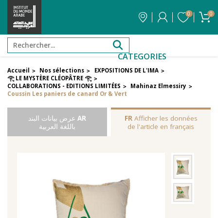
0
0
CATEGORIES
Accueil
Nos sélections
EXPOSITIONS DE L'IMA
>
>
>
𓂀 LE MYSTÈRE CLÉOPÂTRE 𓂀
>
COLLABORATIONS - EDITIONS LIMITÉES
Mahinaz Elmessiry
>
>
Coussin Les paniers de canard Or & Vert
Afficher les données
FR
AR
عرض بيانات البند
de l'article en français
باللغة العربية