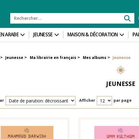
 EN ARABE
JEUNESSE
MAISON & DÉCORATION
PA
Jeunesse
Ma librairie en français
Mes albums
Jeunesse
>
>
>
>
JEUNESSE
ar
Afficher
par page