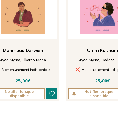
Mahmoud Darwish
Umm Kulthum
Ayad Myrna, Elkateb Mona
Ayad Myrna, Haddad 
Délais de livraison
Délais de livraison
Momentanément indisponible
Momentanément indis
25٫00€
25٫00€
Notifier lorsque
Notifier lorsque
disponible
disponible